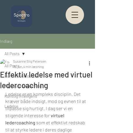
Indlæg
All Posts
Susanne Siig Petersen
All Posts
15. jun.
4 min læsning
Effektiv ledelse med virtuel
Human Ressource
ledercoaching
Psykologi & Coaching
Ledelse er en kompleks disciplin. Det 
Kunstig Intelligens
kræver både indsigt, mod og evnen til at 
Ledelse
tilpasse sig hurtigt. I dag ser vi en 
stigende interesse for 
virtuel 
ledercoaching
 som et effektivt redskab 
til at styrke ledere i deres daglige 