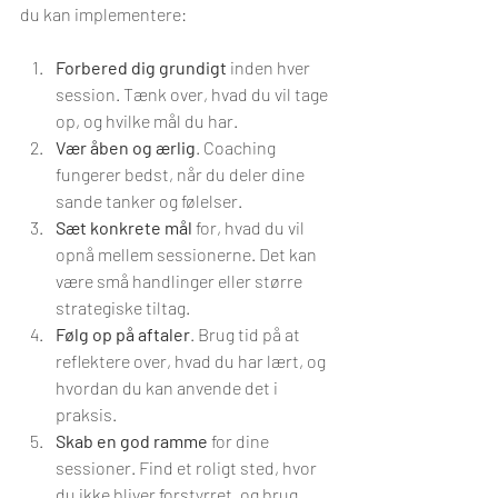
du kan implementere:
Forbered dig grundigt
 inden hver 
session. Tænk over, hvad du vil tage 
op, og hvilke mål du har.
Vær åben og ærlig
. Coaching 
fungerer bedst, når du deler dine 
sande tanker og følelser.
Sæt konkrete mål
 for, hvad du vil 
opnå mellem sessionerne. Det kan 
være små handlinger eller større 
strategiske tiltag.
Følg op på aftaler
. Brug tid på at 
reflektere over, hvad du har lært, og 
hvordan du kan anvende det i 
praksis.
Skab en god ramme
 for dine 
sessioner. Find et roligt sted, hvor 
du ikke bliver forstyrret, og brug 