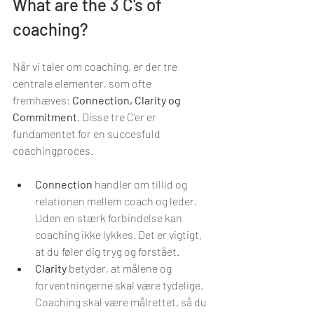
What are the 3 C's of 
coaching?
Når vi taler om coaching, er der tre 
centrale elementer, som ofte 
fremhæves: 
Connection, Clarity og 
Commitment
. Disse tre C'er er 
fundamentet for en succesfuld 
coachingproces.
Connection
 handler om tillid og 
relationen mellem coach og leder. 
Uden en stærk forbindelse kan 
coaching ikke lykkes. Det er vigtigt, 
at du føler dig tryg og forstået.
Clarity
 betyder, at målene og 
forventningerne skal være tydelige. 
Coaching skal være målrettet, så du 