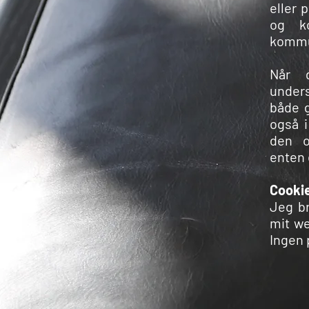
eller 
og k
kommu
Når 
unders
både 
også i
den o
enten 
Cookie
Jeg br
mit we
Ingen 