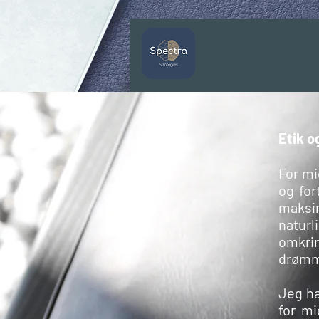
Etik o
For mi
og for
maksi
naturl
omkri
drømm
Jeg ha
for mi