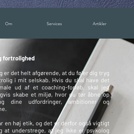
Om
Services
Artikler
g fortrolighed
g er det helt afgørende, at du føler dig tryg
trolig i mit selskab. Hvis du skal have det
male ud af et coaching-forløb, skal jeg
igvis skabe et miljø, hvor du tør åbne op
ng dine udfordringer, ambitioner og
e.
r en høj etik, og det er derfor også vigtigt
g at understrege, at jeg ikke er psykolog