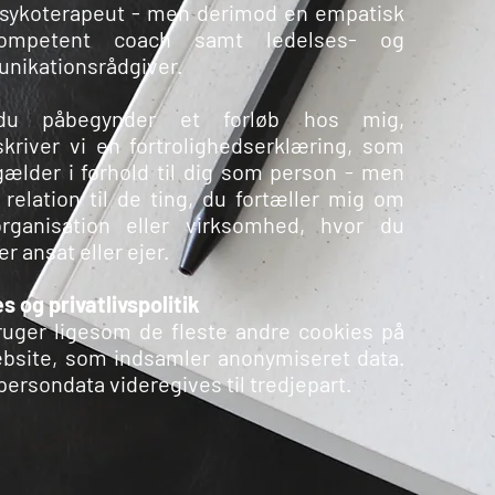
psykoterapeut - men derimod en empatisk
ompetent coach samt ledelses- og
nikationsrådgiver.
du påbegynder et forløb hos mig,
kriver vi en fortrolighedserklæring, som
gæl
der i forhold til dig som person - men
 relation til de ting, du fortæller mig om
rganisation eller virksomhed, hvor du
er ansat eller ejer.
s og privatlivspolitik
uger ligesom de fleste andre cookies på
bsite, som indsamler anonymiseret data.
persondata videregives til tredjepart.