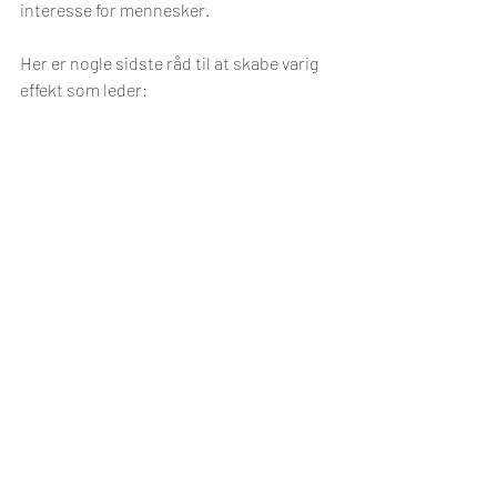
interesse for mennesker.
Her er nogle sidste råd til at skabe varig 
effekt som leder:
Vær autentisk
  Ærlighed og troværdighed skaber 
respekt og tillid.
Prioriter relationer
  Gode relationer er fundamentet for 
samarbejde og trivsel.
Vær en rollemodel
  Dine handlinger taler højere end dine 
ord.
Fokusér på bæredygtig udvikling
  Tænk langsigtet og invester i 