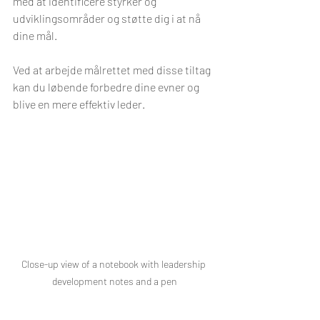
med at identificere styrker og 
udviklingsområder og støtte dig i at nå 
dine mål.
Ved at arbejde målrettet med disse tiltag 
kan du løbende forbedre dine evner og 
blive en mere effektiv leder.
Close-up view of a notebook with leadership 
development notes and a pen