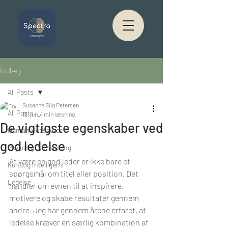
Indlæg
All Posts
Susanne Siig Petersen
All Posts
12. jun.
4 min læsning
De vigtigste egenskaber ved
Human Ressource
god ledelse
Psykologi & Coaching
At være en god leder er ikke bare et 
Kunstig Intelligens
spørgsmål om titel eller position. Det 
Ledelse
handler om evnen til at inspirere, 
motivere og skabe resultater gennem 
andre. Jeg har gennem årene erfaret, at 
ledelse kræver en særlig kombination af 