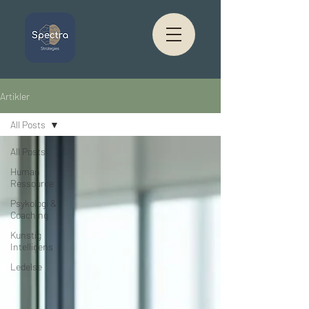
Artikler
All Posts
All Posts
Human
Ressource
Psykologi &
Coaching
Kunstig
Intelligens
Ledelse