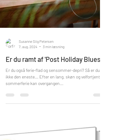
Susanne Siig Petersen
7. aug. 2024
3 min læsning
Er du ramt af 'Post Holiday Blues'?
Er du også ferie-flad og sensommer-depri? Så er du
ikke den eneste... Efter en lang, skøn og velfortjent
sommerferie kan overgangen...