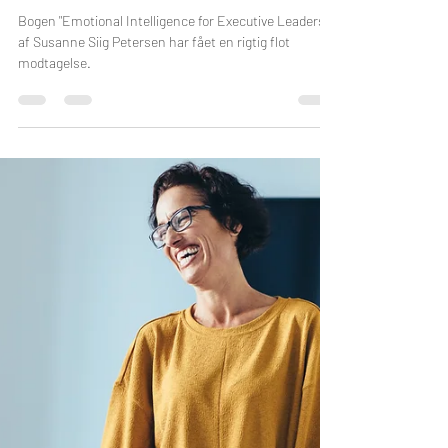
PRESSEMEDDELSE
16. maj 2024
3 min læsning
Ny bog om følelsesmæssig
intelligens i ledelse får den
bedste modtagelse
Bogen "Emotional Intelligence for Executive Leaders"
af Susanne Siig Petersen har fået en rigtig flot
modtagelse.