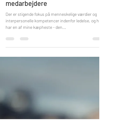
Susanne Siig Petersen
15. maj 2024
2 min læsning
Følelsesmæssig intelligens i
ledelse - nøglen til at nå dine
medarbejdere
Der er stigende fokus på menneskelige værdier og
interpersonelle kompetencer indenfor ledelse, og her
har en af mine kæpheste - den...