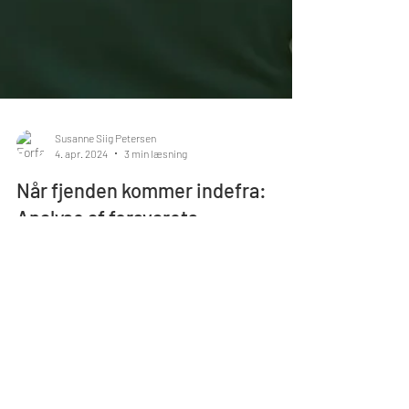
Susanne Siig Petersen
4. apr. 2024
3 min læsning
Når fjenden kommer indefra:
Analyse af forsvarets
kommunikation
Forsvaret spænder ben for sig selv med en
uhensigtsmæssig organisationskultur og en forældet
kommandokommunikation.