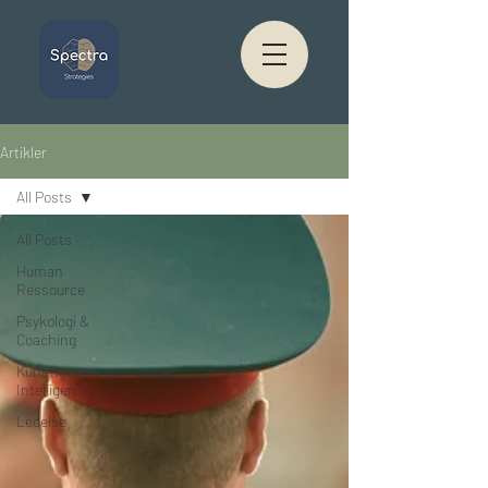
Artikler
All Posts
All Posts
Human
Ressource
Psykologi &
Coaching
Kunstig
Intelligens
Ledelse